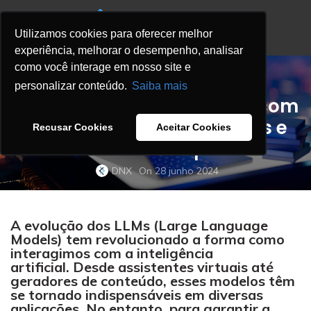
Utilizamos cookies para oferecer melhor
experiência, melhorar o desempenho, analisar
como você interage em nosso site e
,
,
BLOG
GENAI
INTELIGÊNCIA ARTIFICIAL
personalizar conteúdo.
Saiba mais
Ragas: Soluções de GenAI com
respostas mais relevantes e
Recusar Cookies
Aceitar Cookies
melhor desempenho
DNX
On 28 junho 2024
A evolução dos LLMs (
Large Language
Models
) tem revolucionado a forma como
interagimos com a inteligência
artificial.
Desde assistentes virtuais até
geradores de conteúdo, esses modelos têm
se tornado indispensáveis em diversas
aplicações. No entanto, para garantir a