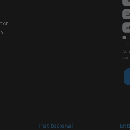
tion
on
E
c
Ao i
das 
Institucional
Ent