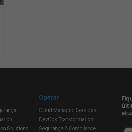
Operar
Fiq
últ
gurança
Cloud Managed Services
atu
mation
DevOps Transformation
on Solutions
Segurança & Compliance