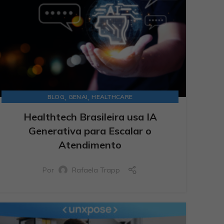
,
,
BLOG
GENAI
HEALTHCARE
Healthtech Brasileira usa IA
Generativa para Escalar o
Atendimento
Por
Rafaela Trapp