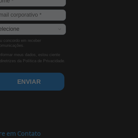
u concordo em receber
omunicações.
nformar meus dados, estou ciente
diretrizes da
Política de Privacidade.
ENVIAR
re em Contato