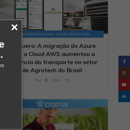
,
,
APP MODERNIZATION
CLOUD MIGRATION
e
STARTUPS
Carguero: A migração do Azure
.
para a Cloud AWS aumentou a
eficiência do transporte no setor
Faceb
os
de Agrotech do Brasil
Insta
Por
DNX
YouT
linked