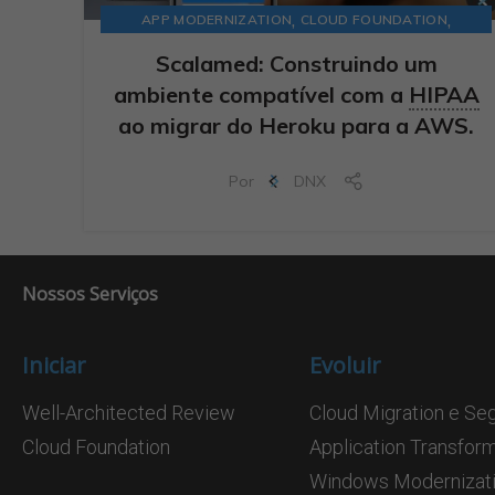
,
,
APP MODERNIZATION
CLOUD FOUNDATION
SECURITY & COMPLIANCE
Scalamed: Construindo um
ambiente compatível com a
HIPAA
ao migrar do Heroku para a AWS.
Por
DNX
Nossos Serviços
Iniciar
Evoluir
Well-Architected Review
Cloud Migration e Se
Cloud Foundation
Application Transfor
Windows Modernizati