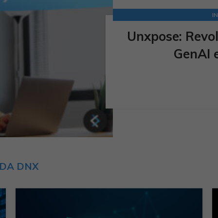
I
Unxpose: Revo
GenAI 
 DA DNX