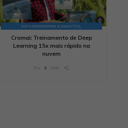
,
DATA ENGINEERING & ANALYTICS
DATA MODERNIZATION
Cromai: Treinamento de Deep
Learning 15x mais rápido na
nuvem
Por
DNX