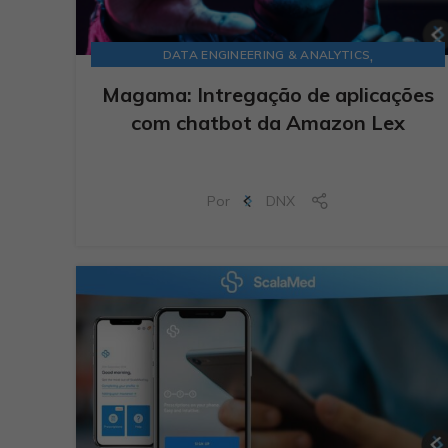
,
DATA ENGINEERING & ANALYTICS
,
DATA MODERNIZATION
STARTUPS
Magama: Intregação de aplicações
com chatbot da Amazon Lex
Por
DNX