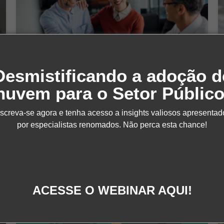
Webinar ON Demand:
,
,
APP MODERNIZATION
CLOUD FOUNDATION
Desmistificando a adoção d
DEVOPS
Como a Seguralta construiu sua
nuvem para o Setor Público
plataforma operacional sem
backend na AWS
nscreva-se agora e tenha acesso a insights valiosos apresentad
por especialistas renomados. Não perca esta chance!
Por
DNX
ACESSE O WEBINAR AQUI!