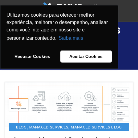
Utilizamos cookies para oferecer melhor
experiência, melhorar o desempenho, analisar
Managed Services
como você interage em nosso site e
Blog
personalizar conteúdo.
Saiba mais
HOME
MANAGED SERVICES
Recusar Cookies
Aceitar Cookies
ARCHIVE BY CATEGORY "MANAGED SERVICES BLOG"
,
,
BLOG
MANAGED SERVICES
MANAGED SERVICES BLOG