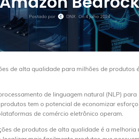
Amazon Bedroc
Postado por
DNX
On 4 julho 2024
ções de alta qualidade para milhões de produtos
 processamento de linguagem natural (NLP) para
 produtos tem o potencial de economizar esforço
lataformas de comércio eletrônico operam.
ões de produtos de alta qualidade é a melhoria 
 localizar mais facilmente produtos que possue