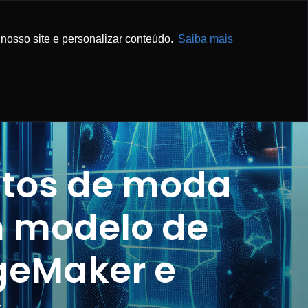
IBA MAIS
ENTRE EM CONTATO
nosso site e personalizar conteúdo.
Saiba mais
utos de moda
m modelo de
geMaker e