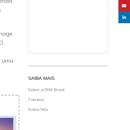
genda
YouT
s
linked
Image
 O
s uma
SAIBA MAIS
Sobre a DNX Brasil
Carreira
Sobre Nós