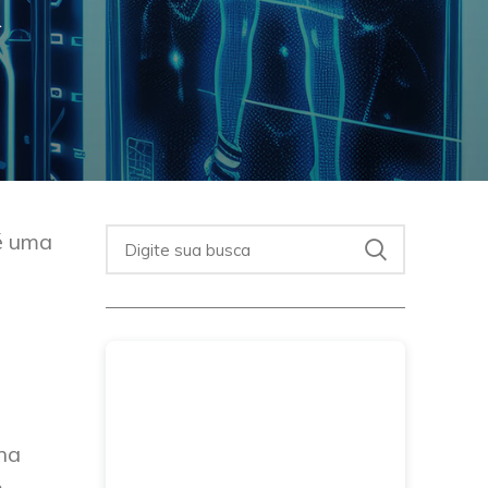
k
 é uma
na
m