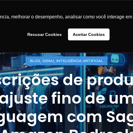
LUÇÕES
CASES DE SUCESSO
BLOG
CONTEÚDOS
SA
ência, melhorar o desempenho, analisar como você interage em 
Recusar Cookies
Aceitar Cookies
,
,
BLOG
GENAI
INTELIGÊNCIA ARTIFICIAL
crições de prod
 ajuste fino de u
nguagem com Sa