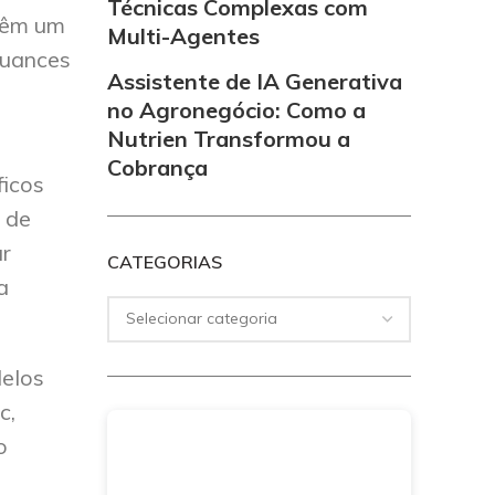
Técnicas Complexas com
 têm um
Multi-Agentes
nuances
Assistente de IA Generativa
no Agronegócio: Como a
Nutrien Transformou a
Cobrança
ficos
 de
r
CATEGORIAS
a
elos
c,
o