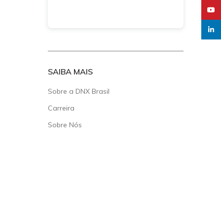
YouT
linked
SAIBA MAIS
Sobre a DNX Brasil
Carreira
Sobre Nós