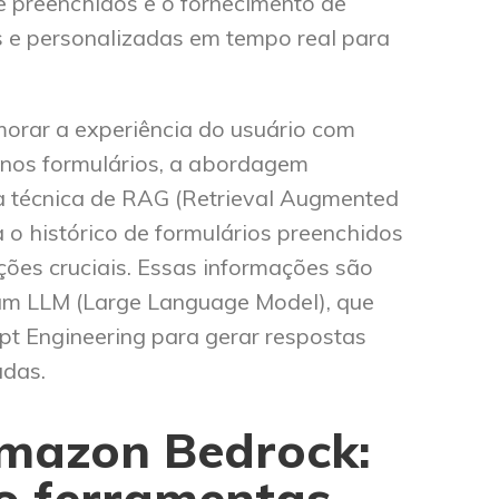
e preenchidos e o fornecimento de
s e personalizadas em tempo real para
morar a experiência do usuário com
nos formulários, a abordagem
a técnica de RAG (Retrieval Augmented
a o histórico de formulários preenchidos
ações cruciais. Essas informações são
um LLM (Large Language Model), que
mpt Engineering para gerar respostas
adas.
mazon
Bedrock
:
o ferramentas