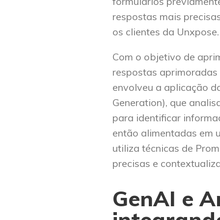
formulários previament
respostas mais precisa
os clientes da Unxpose.
Com o objetivo de apri
respostas aprimoradas 
envolveu a aplicação d
Generation), que analis
para identificar inform
então alimentadas em 
utiliza técnicas de Pro
precisas e contextualiz
GenAI
e
A
i
ntegrand