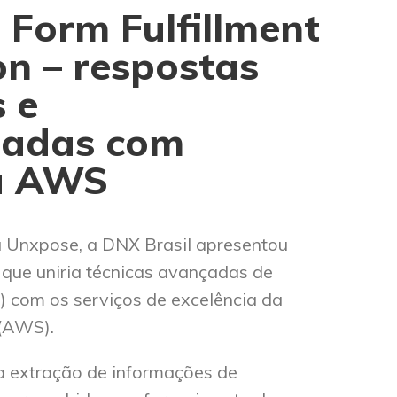
:
Form
Fulfillment
n –
r
espostas
 e
zadas
com
a AWS
 Unxpose, a DNX Brasil apresentou
que uniria técnicas avançadas de
(IA) com os serviços de excelência da
(AWS).
r a extração de informações de