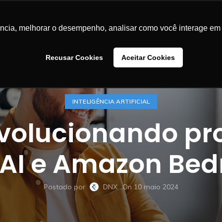
LUÇÕES
CASES DE SUCESSO
BLOG
CONTEÚDOS
SA
ência, melhorar o desempenho, analisar como você interage em 
Recusar Cookies
Aceitar Cookies
INTELIGÊNCIA ARTIFICIAL
evolucionando pr
AI e Amazon Bed
Postado por
DNX
On 10 maio 2024