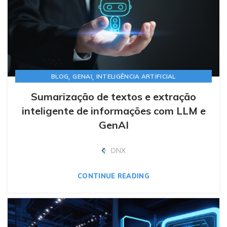
,
,
BLOG
GENAI
INTELIGÊNCIA ARTIFICIAL
Sumarização de textos e extração
inteligente de informações com LLM e
GenAI
DNX
CONTINUE READING