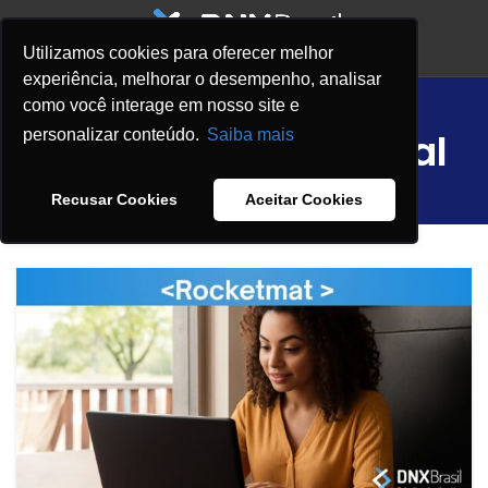
Utilizamos cookies para oferecer melhor
experiência, melhorar o desempenho, analisar
Tag Archives:
como você interage em nosso site e
Inteligência Artificial
personalizar conteúdo.
Saiba mais
HOME
POSTS TAGGED "INTELIGÊNCIA ARTIFICIAL"
Recusar Cookies
Aceitar Cookies