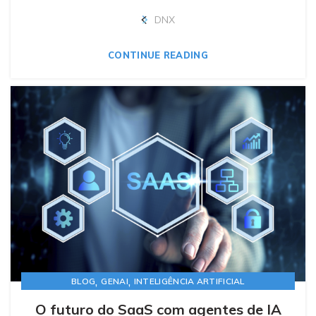
DNX
CONTINUE READING
,
,
BLOG
GENAI
INTELIGÊNCIA ARTIFICIAL
O futuro do SaaS com agentes de IA