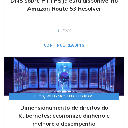
DNS sobre HTTPS já está disponível no
Amazon Route 53 Resolver
DNX
CONTINUE READING
,
BLOG
WELL-ARCHITECTED BLOG
Dimensionamento de direitos do
Kubernetes: economize dinheiro e
melhore o desempenho