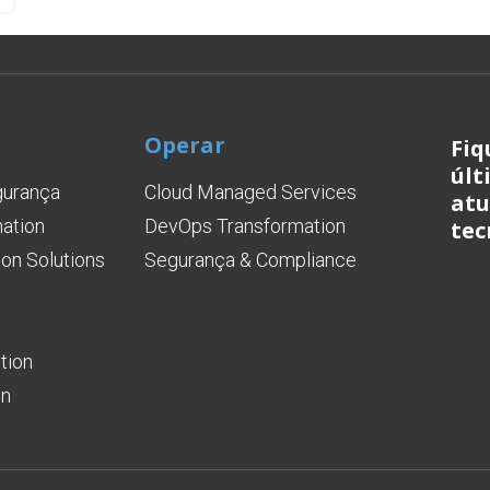
Operar
Fiq
últ
gurança
Cloud Managed Services
atu
mation
DevOps Transformation
tec
on Solutions
Segurança & Compliance
tion
on