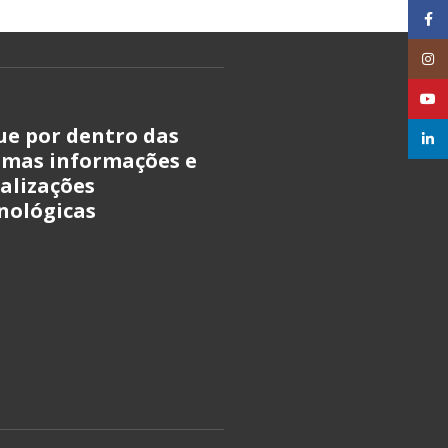
Faceb
Insta
YouT
ue por dentro das
linked
imas informações e
alizações
nológicas