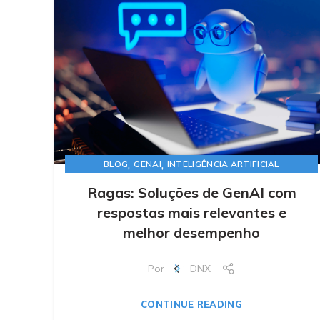
,
,
BLOG
GENAI
INTELIGÊNCIA ARTIFICIAL
Ragas: Soluções de GenAI com
respostas mais relevantes e
melhor desempenho
Por
DNX
CONTINUE READING