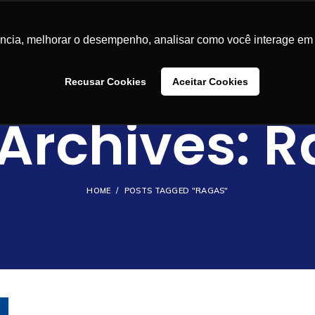
LUÇÕES
CASES DE SUCESSO
BLOG
CONTEÚDOS
SA
ência, melhorar o desempenho, analisar como você interage em 
Recusar Cookies
Aceitar Cookies
Archives: 
HOME
POSTS TAGGED "RAGAS"