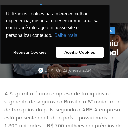
Utilizamos cookies para oferecer melhor
experiência, melhorar o desempenho, analisar
como você interage em nosso site e
,
,
APP MODERNIZATION
CLOUD FOUNDATION
DEVOPS
personalizar conteúdo.
Saiba mais
Como a Seguralta construiu
sua plataforma operacional
Recusar Cookies
Aceitar Cookies
sem backend na AWS
DNX
On 22 janeiro 2024
A Seguralta é uma empresa de franquias no
segmento de seguros no Brasil e a 8ª maior rede
de franquias do país, segundo a ABF. A empresa
está presente em todo o país e possui mais de
1.800 unidades e R$ 700 milhões em prêmios de