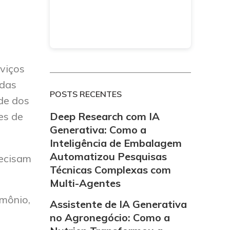
rviços
 das
POSTS RECENTES
de dos
Deep Research com IA
es de
Generativa: Como a
Inteligência de Embalagem
Automatizou Pesquisas
recisam
Técnicas Complexas com
Multi-Agentes
imônio,
Assistente de IA Generativa
no Agronegócio: Como a