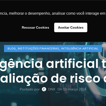
LUÇÕES
CASES DE SUCESSO
BLOG
CONTEÚDOS
SA
ência, melhorar o desempenho, analisar como você interage em 
Recusar Cookies
Aceitar Cookies
,
,
BLOG
INSTITUIÇÕES FINANCEIRAS
INTELIGÊNCIA ARTIFICIAL
ência artificial 
aliação de risco 
Postado por
DNX
On 13 março 2024