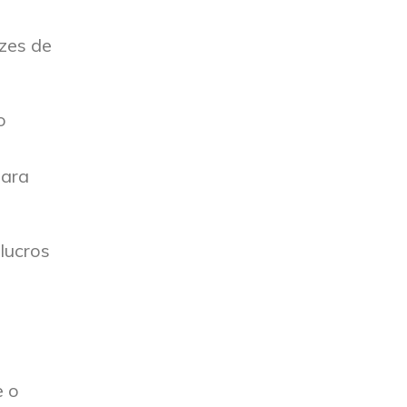
zes de
o
para
lucros
e o