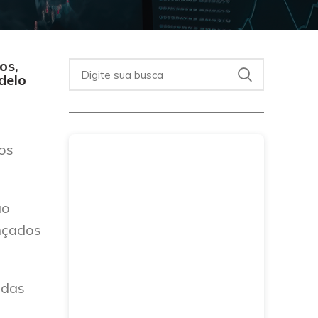
os,
delo
dos
ão
ançados
 das