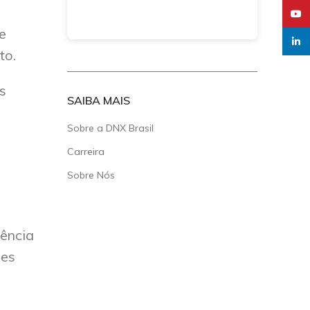
YouT
e
linked
to.
s
SAIBA MAIS
Sobre a DNX Brasil
Carreira
Sobre Nós
gência
des