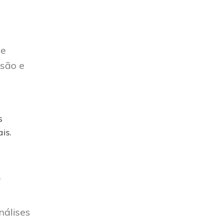
 e
isão e
s
is.
e
nálises