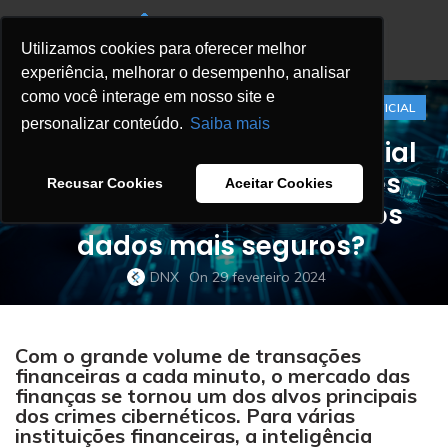
Utilizamos cookies para oferecer melhor
experiência, melhorar o desempenho, analisar
como você interage em nosso site e
,
,
BLOG
INSTITUIÇÕES FINANCEIRAS
INTELIGÊNCIA ARTIFICIAL
personalizar conteúdo.
Saiba mais
Como a Inteligência Artificial
está combatendo fraudes
Recusar Cookies
Aceitar Cookies
financeiras e mantendo os
dados mais seguros?
DNX
On 29 fevereiro 2024
Com o grande volume de transações
financeiras a cada minuto, o mercado das
finanças se tornou um dos alvos principais
dos crimes cibernéticos.
Para várias
instituições financeiras, a inteligência