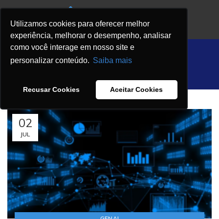
Utilizamos cookies para oferecer melhor
experiência, melhorar o desempenho, analisar
como você interage em nosso site e
Newsroom
personalizar conteúdo.
Saiba mais
HOME
NEWSROOM
Recusar Cookies
Aceitar Cookies
02
JUL
GENAI