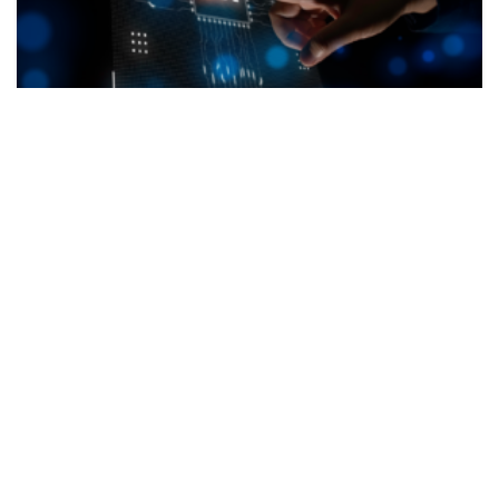
,
,
BLOG
GENAI
INTELIGÊNCIA ARTIFICIAL
Como criar aplicativos de IA generativa
no Amazon ECS para o SageMaker
JumpStart
DNX