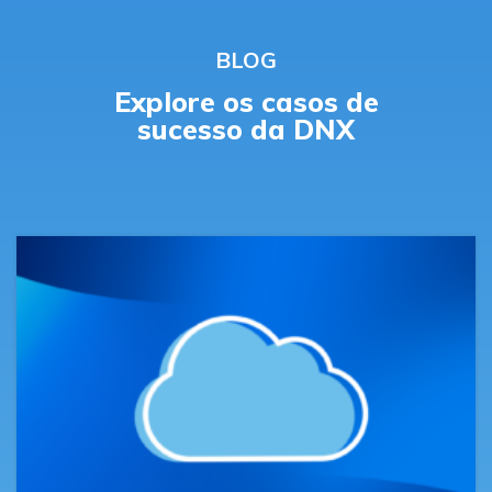
BLOG
Explore
os
casos de
sucesso
da
DNX