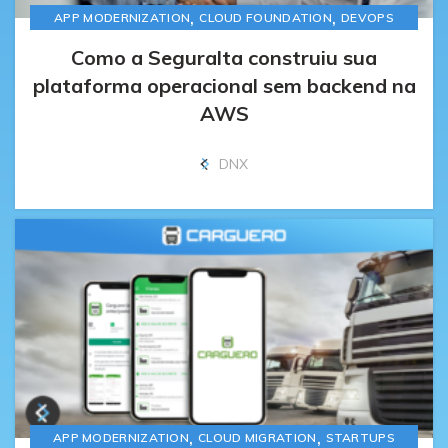
,
,
APP MODERNIZATION
CLOUD FOUNDATION
DEVOPS
Como a Seguralta construiu sua
plataforma operacional sem backend na
AWS
DNX
,
,
APP MODERNIZATION
CLOUD MIGRATION
STARTUPS