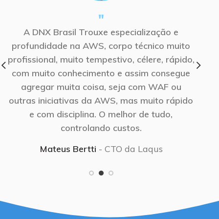
"
A DNX Brasil Trouxe especialização e
A DN
profundidade na AWS, corpo técnico muito
em
profissional, muito tempestivo, célere, rápido,
d
com muito conhecimento e assim consegue
a
agregar muita coisa, seja com WAF ou
outras iniciativas da AWS, mas muito rápido
Vit
e com disciplina. O melhor de tudo,
x
controlando custos.
Mateus Bertti
CTO da Laqus