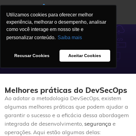
Utilizamos cookies para oferecer melhor
experiência, melhorar o desempenho, analisar
como você interage em nosso site e
BLOG
personalizar conteúdo.
Saiba mais
Melhores práticas do
DevSecOps
Recusar Cookies
Aceitar Cookies
DNX
On 18 outubro 2023
Melhores práticas do DevSecOps
Ao adotar a metodologia DevSecOps, existem
algumas melhores práticas que podem ajudar a
garantir o sucesso e a eficácia dessa abordagem
integrada de desenvolvimento,
segurança
e
operações. Aqui estão algumas delas: