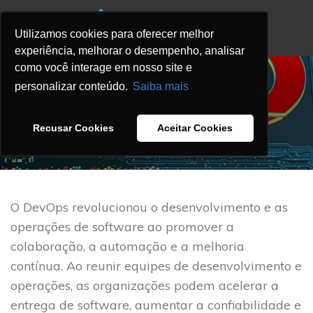
Utilizamos cookies para oferecer melhor
experiência, melhorar o desempenho, analisar
como você interage em nosso site e
,
BLOG
DEVOPS BLOG
personalizar conteúdo.
Saiba mais
Melhores Práticas AWS:
DevOps
Recusar Cookies
Aceitar Cookies
DNX
On 8 setembro 2023
O DevOps revolucionou o desenvolvimento e as
operações de software ao promover a
colaboração, a automação e a melhoria
contínua. Ao reunir equipes de desenvolvimento e
operações, as organizações podem acelerar a
entrega de software, aumentar a confiabilidade e