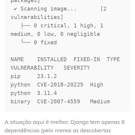
packages]

 ✔ Scanning image...       [2 
vulnerabilities]

   ├── 0 critical, 1 high, 1 
medium, 0 low, 0 negligible

   └── 0 fixed

NAME    INSTALLED  FIXED-IN  TYPE    
VULNERABILITY   SEVERITY

pip     23.1.2               
python  CVE-2018-20225  High

python  3.11.4               
binary  CVE-2007-4559   Medium
A situação aqui é melhor; Django tem apenas 8
dependências (pelo menos as descobertas