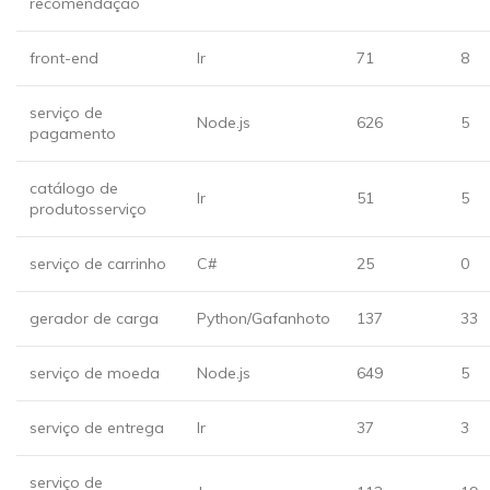
recomendação
front-end
Ir
71
8
serviço de
Node.js
626
5
pagamento
catálogo de
Ir
51
5
produtosserviço
serviço de carrinho
C#
25
0
gerador de carga
Python/Gafanhoto
137
33
serviço de moeda
Node.js
649
5
serviço de entrega
Ir
37
3
serviço de