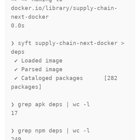
docker.io/library/supply-chain-
next-docker                                  
0.0s

❯ syft supply-chain-next-docker > 
deps

 ✔ Loaded image

 ✔ Parsed image

 ✔ Cataloged packages      [282 
packages]

❯ grep apk deps | wc -l

17

❯ grep npm deps | wc -l

249
