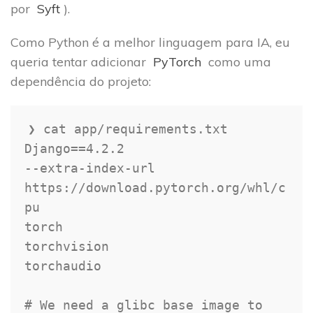
por
Syft
).
Como Python é a melhor linguagem para IA, eu
queria tentar adicionar
PyTorch
como uma
dependência do projeto:
❯ cat app
/
requirements
.
txt

Django
==
4.2
.2
-
-
extra
-
index
-
url 
https
:
//
download
.
pytorch
.
org
/
whl
/
c
pu

torch

torchvision

torchaudio

# We need a glibc base image to 