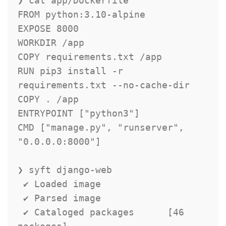
❯ cat app/Dockerfile

FROM python:3.10-alpine

EXPOSE 8000

WORKDIR /app

COPY requirements.txt /app

RUN pip3 install -r 
requirements.txt --no-cache-dir

COPY . /app

ENTRYPOINT ["python3"]

CMD ["manage.py", "runserver", 
"0.0.0.0:8000"]

❯ syft django-web

 ✔ Loaded image

 ✔ Parsed image

 ✔ Cataloged packages      [46 