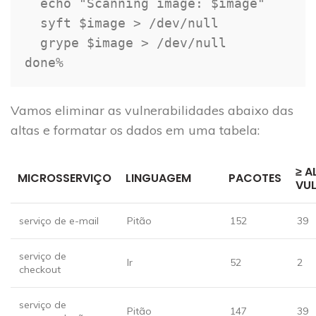
  echo "Scanning image: $image"

  syft $image > /dev/null

  grype $image > /dev/null

done%
Vamos eliminar as vulnerabilidades abaixo das
altas e formatar os dados em uma tabela:
≥ A
MICROSSERVIÇO
LINGUAGEM
PACOTES
VUL
serviço de e-mail
Pitão
152
39
serviço de
Ir
52
2
checkout
serviço de
Pitão
147
39