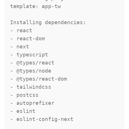
template
:
 app
-
tw

Installing dependencies
:
-
-
 react
-
-
-
-
 @types
/
-
 @types
/
-
 @types
/
react
-
-
-
-
-
-
 eslint
-
config
-
next
