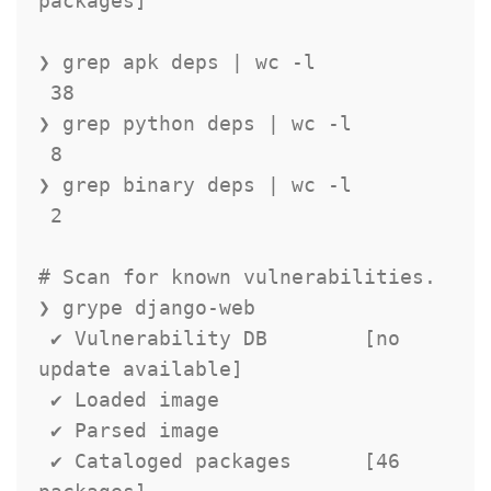
packages]

❯ grep apk deps | wc -l

 38

❯ grep python deps | wc -l

 8

❯ grep binary deps | wc -l

 2

# Scan for known vulnerabilities.

❯ grype django-web

 ✔ Vulnerability DB        [no 
update available]

 ✔ Loaded image

 ✔ Parsed image

 ✔ Cataloged packages      [46 