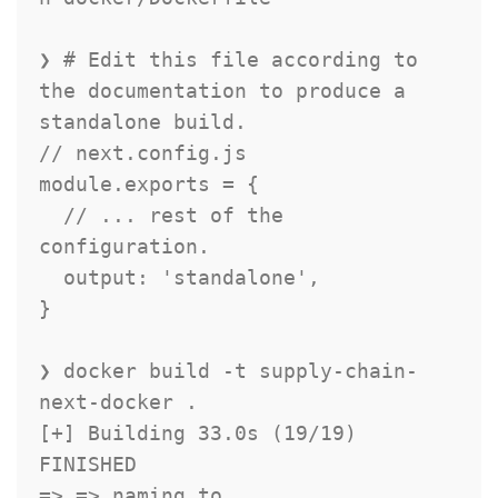
❯ # Edit this file according to 
the documentation to produce a 
standalone build.

// next.config.js

module.exports = {

  // ... rest of the 
configuration.

  output: 'standalone',

}

❯ docker build -t supply-chain-
next-docker .

[+] Building 33.0s (19/19) 
FINISHED

=> => naming to 