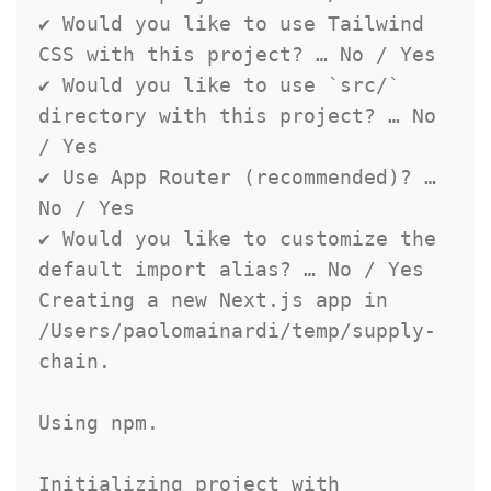
✔ Would you like to use Tailwind 
CSS
with
this
 project
?
 … No 
/
 Yes

✔ Would you like to use 
`
src/
`
directory 
with
this
 project
?
 … No 
/
 Yes

✔ Use App 
Router
(
recommended
)
?
 … 
No 
/
 Yes

✔ Would you like to customize the 
default
import
 alias
?
 … No 
/
 Yes

Creating a 
new
Next
.
js
 app 
in
/
Users
/
paolomainardi
/
temp
/
supply
-
chain
.
Using npm
.
Initializing project 
with