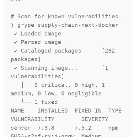
# Scan for known vulnerabilities.

❯ grype supply-chain-next-docker

 ✔ Loaded image

 ✔ Parsed image

 ✔ Cataloged packages      [282 
packages]

 ✔ Scanning image...       [1 
vulnerabilities]

   ├── 0 critical, 0 high, 1 
medium, 0 low, 0 negligible

   └── 1 fixed

NAME    INSTALLED  FIXED-IN  TYPE  
VULNERABILITY        SEVERITY

semver  7.3.8      7.5.2     npm   
GHSA-c2qf-rxjj-qqgw  Medium