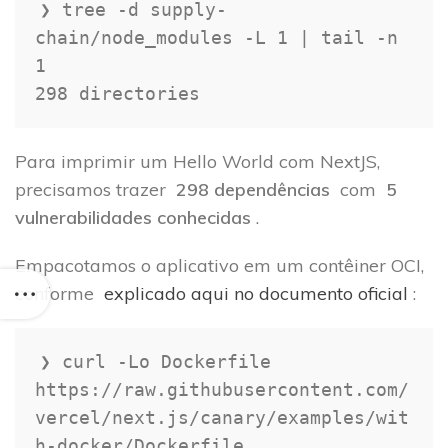
❯ tree -d supply-
chain/node_modules -L 1 | tail -n 
1

298 directories
Para imprimir um Hello World com NextJS,
precisamos trazer
298 dependências
com
5
vulnerabilidades conhecidas
.
Empacotamos o aplicativo em um contêiner OCI,
conforme
explicado aqui no documento oficial
:
❯ curl -Lo Dockerfile 
https://raw.githubusercontent.com/
vercel/next.js/canary/examples/wit
h-docker/Dockerfile
