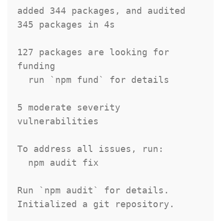
added 
344
 packages
,
 and audited 
345
 packages 
in
 4s

127
 packages are looking 
for
funding

  run 
`
npm fund
`
for
 details

5
 moderate severity 
vulnerabilities

To address all issues
,
run
:
  npm audit fix

Run 
`
npm audit
`
for
 details
.
Initialized a git repository
.