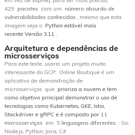
em vez de Alpine), para ser mais preciso,
429
pacotes
com um
número absurdo de
vulnerabilidades conhecidas
, mesmo que esta
imagem seja o
Python estável mais
recente Versão 3.11
.
Arquitetura e dependências de
microsserviços
Para este teste, usarei um projeto muito
interessante do GCP: Online Boutique é um
aplicativo de demonstração de
microsserviços que
prioriza a nuvem e tem
como objetivo principal demonstrar o uso de
tecnologias como Kubernetes, GKE, Istio,
Stackdriver e gRPC e é composto por
11
microsserviços
em 5
linguagens
diferentes
: Go,
Node.js, Python, Java, C#