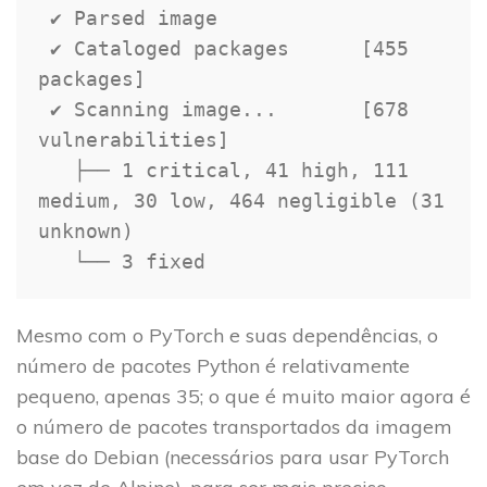
 ✔ Parsed image

 ✔ Cataloged packages      
[
455
packages
]
 ✔ Scanning image
.
.
.
[
678
vulnerabilities
]
   ├── 
1
 critical
,
41
 high
,
111
medium
,
30
 low
,
464
 negligible 
(
31
unknown
)
   └── 
3
 fixed
Mesmo com o PyTorch e suas dependências, o
número de pacotes Python é relativamente
pequeno, apenas 35; o que é muito maior agora é
o número de pacotes transportados da imagem
base do Debian (necessários para usar PyTorch