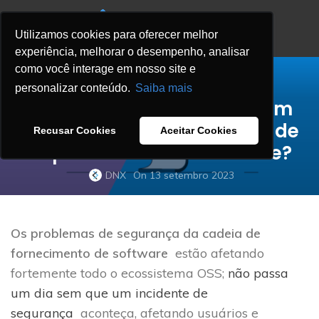
Utilizamos cookies para oferecer melhor
experiência, melhorar o desempenho, analisar
como você interage em nosso site e
BLOG
personalizar conteúdo.
Saiba mais
Chegamos a um ponto sem
retorno no gerenciamento de
Recusar Cookies
Aceitar Cookies
dependências de software?
DNX
On 13 setembro 2023
Os problemas de segurança da cadeia de
fornecimento de software
estão afetando
fortemente todo o ecossistema OSS;
não passa
um dia sem que um incidente de
segurança
aconteça, afetando usuários e