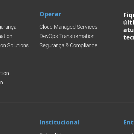
Operar
Fiq
últ
gurança
Cloud Managed Services
atu
mation
DevOps Transformation
tec
on Solutions
Segurança & Compliance
tion
on
Institucional
Ent