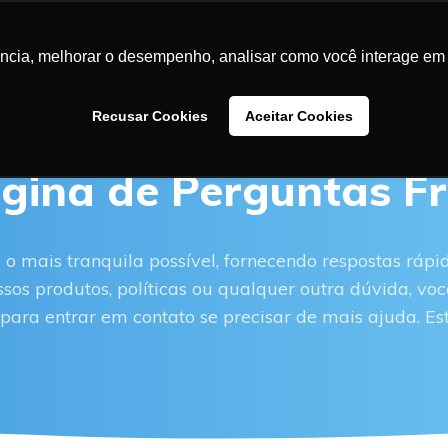
LUÇÕES
CASES DE SUCESSO
BLOG
CONTEÚDOS
SA
ência, melhorar o desempenho, analisar como você interage em 
Recusar Cookies
Aceitar Cookies
gina de Perguntas Fr
 o mais tranquila possível, fornecendo respostas rápi
os produtos, políticas ou qualquer outra dúvida, você
para entrar em contato se precisar de mais ajuda. Es