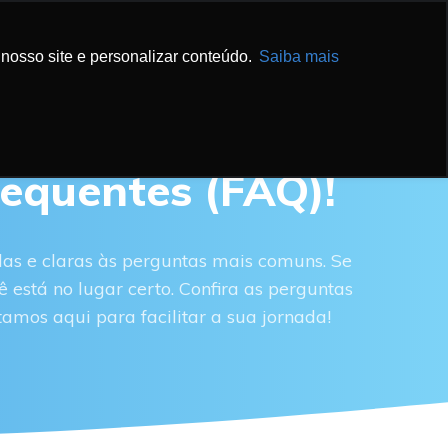
IBA MAIS
ENTRE EM CONTATO
nosso site e personalizar conteúdo.
Saiba mais
equentes (FAQ)!
das e claras às perguntas mais comuns. Se
 está no lugar certo. Confira as perguntas
tamos aqui para facilitar a sua jornada!