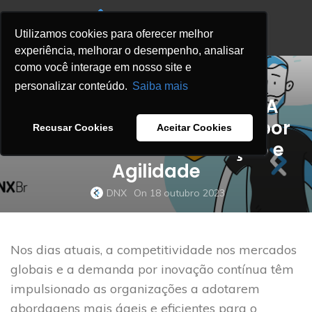
Utilizamos cookies para oferecer melhor
experiência, melhorar o desempenho, analisar
como você interage em nosso site e
,
BLOG
DEVOPS BLOG
personalizar conteúdo.
Saiba mais
Desvendando o DevOps: A
Busca das Organizações por
Recusar Cookies
Aceitar Cookies
uma Cultura de Inovação e
Agilidade
DNX
On 18 outubro 2023
Nos dias atuais, a competitividade nos mercados
globais e a demanda por inovação contínua têm
impulsionado as organizações a adotarem
abordagens mais ágeis e eficientes para o