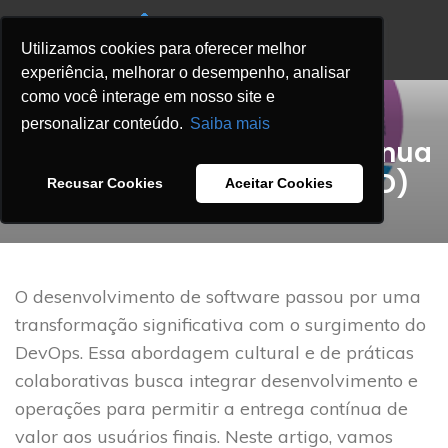
Utilizamos cookies para oferecer melhor
experiência, melhorar o desempenho, analisar
como você interage em nosso site e
,
BLOG
DEVOPS BLOG
personalizar conteúdo.
Saiba mais
DevOps – Integração Contínua
e Entrega Contínua (CI/CD)
Recusar Cookies
Aceitar Cookies
DNX
On 4 agosto 2023
O desenvolvimento de software passou por uma
transformação significativa com o surgimento do
DevOps. Essa abordagem cultural e de práticas
colaborativas busca integrar desenvolvimento e
operações para permitir a entrega contínua de
valor aos usuários finais. Neste artigo, vamos