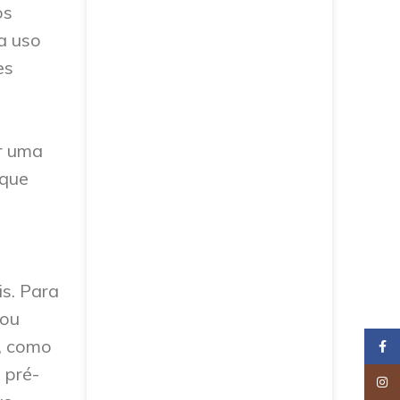
os
a uso
es
r uma
 que
s. Para
(ou
, como
Faceb
 pré-
Insta