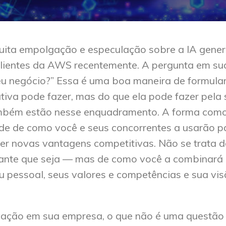
uita empolgação e especulação sobre a IA gener
clientes da AWS recentemente. A pergunta em su
meu negócio?” Essa é uma boa maneira de formula
ativa pode fazer, mas do que ela pode fazer pela
ambém estão nesse enquadramento. A forma como
de de como você e seus concorrentes a usarão p
er novas vantagens competitivas. Não se trata d
gante que seja — mas de como você a combinará
eu pessoal, seus valores e competências e sua vi
vação em sua empresa, o que não é uma questão