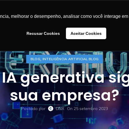
LUÇÕES
CASES DE SUCESSO
BLOG
CONTEÚDOS
SA
ência, melhorar o desempenho, analisar como você interage em 
Recusar Cookies
Aceitar Cookies
,
BLOG
INTELIGÊNCIA ARTIFICIAL BLOG
IA generativa si
sua empresa?
Postado por
DNX
On 25 setembro 2023