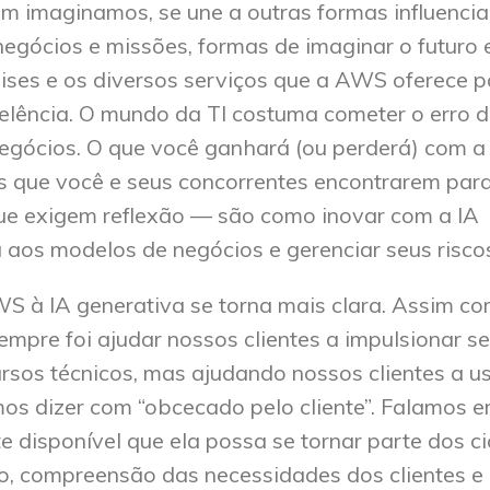
em imaginamos, se une a outras formas influenci
negócios e missões, formas de imaginar o futuro 
ises e os diversos serviços que a AWS oferece p
elência. O mundo da TI costuma cometer o erro 
egócios. O que você ganhará (ou perderá) com a
 que você e seus concorrentes encontrarem para
ue exigem reflexão — são como inovar com a IA
a aos modelos de negócios e gerenciar seus risco
 à IA generativa se torna mais clara. Assim c
mpre foi ajudar nossos clientes a impulsionar s
sos técnicos, mas ajudando nossos clientes a u
mos dizer com “obcecado pelo cliente”. Falamos 
te disponível que ela possa se tornar parte dos ci
o, compreensão das necessidades dos clientes e