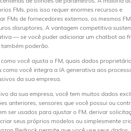
 centenas de bilhões de parâmetros. A maioria d
rios FMs, pois isso requer enormes recursos e
usar FMs de fornecedores externos, os mesmos FM
turos disruptores. A vantagem competitiva susten
tiva — se você puder adicionar um chatbot ao fr
es também poderão.
 como você ajusta o FM, quais dados proprietári
u como você integra a IA generativa aos process
usivos da sua empresa.
ivo da sua empresa, você tem muitos dados excl
es anteriores, sensores que você possui ou contr
 ser usados para ajustar o FM, derivar solicita
 criar seus próprios modelos ou simplesmente cri
mazon Bedrock permite que você use seus dados