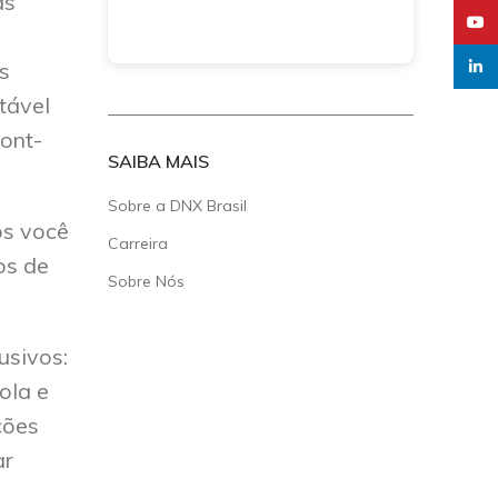
as
YouT
linked
s
tável
ont-
SAIBA MAIS
Sobre a DNX Brasil
os você
Carreira
os de
Sobre Nós
usivos:
ola e
ções
ar