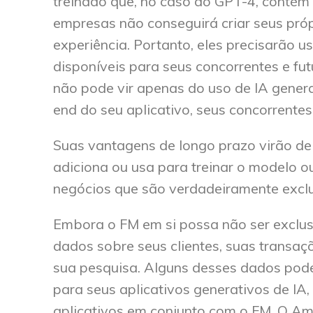
treinado que, no caso do GPT-4, contém
empresas não conseguirá criar seus próp
experiência. Portanto, eles precisarão 
disponíveis para seus concorrentes e fu
não pode vir apenas do uso de IA genera
end do seu aplicativo, seus concorrent
Suas vantagens de longo prazo virão de
adiciona ou usa para treinar o modelo o
negócios que são verdadeiramente excl
Embora o FM em si possa não ser exclus
dados sobre seus clientes, suas transaçõ
sua pesquisa. Alguns desses dados podem
para seus aplicativos generativos de IA,
aplicativos em conjunto com o FM. O A