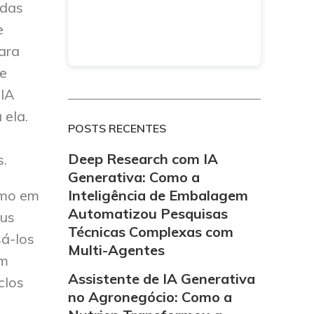
adas
e
ara
de
 IA
 ela.
POSTS RECENTES
Deep Research com IA
s.
Generativa: Como a
Inteligência de Embalagem
omo em
Automatizou Pesquisas
eus
Técnicas Complexas com
sá-los
Multi-Agentes
em
Assistente de IA Generativa
clos
no Agronegócio: Como a