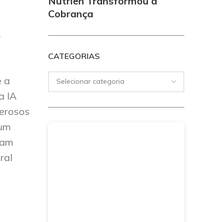
Nutrien Transformou a
Cobrança
.
CATEGORIAS
e a
a IA
erosos
 um
ham
ral