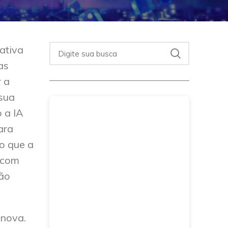
ativa
as
r a
 sua
 a IA
ara
o que a
 com
são
 nova.