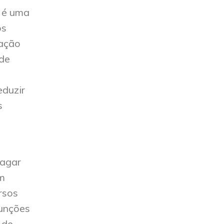
r é uma
os
ração
 de
eduzir
s
pagar
Um
rsos
funções
 de