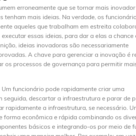
sumem erroneamente que se tornar mais inovado
s tenham mais ideias. Na verdade, os funcionári
mente aqueles que trabalham em estreita colabo
 executar essas ideias, para dar a elas a chance
inição, ideias inovadoras são necessariamente
rovadas. A chave para gerenciar a inovação é r
tar os processos de governança para permitir mai
 Um funcionário pode rapidamente criar uma
em seguida, descartar a infraestrutura e parar de 
rar rapidamente a infraestrutura, se necessário. 
 de forma econômica e rápida combinando os dive
ponentes básicos e integrando-os por meio de 
scobrir uma maneira melhor. Por exemplo: em vez