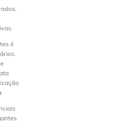
vados.
ivas.
tes é
ários.
de
ata
ticação
.
nciais
antes.