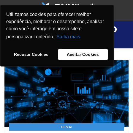
Utilizamos cookies para oferecer melhor
experiência, melhorar o desempenho, analisar
Tag Archives: Agro
como você interage em nosso site e
personalizar conteúdo.
Saiba mais
HOME
POSTS TAGGED "AGRO"
Recusar Cookies
Aceitar Cookies
GENAI