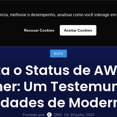
LUÇÕES
CASES DE SUCESSO
BLOG
CONTEÚDOS
SA
ência, melhorar o desempenho, analisar como você interage em 
Recusar Cookies
Aceitar Cookies
BLOG
 o Status de AWS
tner: Um Testemu
dades de Moder
Postado por
DNX
On 20 junho 2023