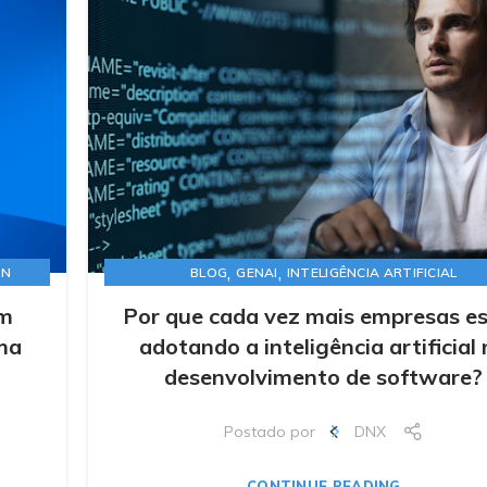
,
,
ON
BLOG
GENAI
INTELIGÊNCIA ARTIFICIAL
em
Por que cada vez mais empresas e
ma
adotando a inteligência artificial
desenvolvimento de software?
Postado por
DNX
CONTINUE READING