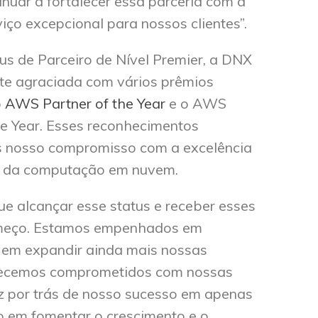
nuar a fortalecer essa parceria com a
ço excepcional para nossos clientes”.
us de Parceiro de Nível Premier, a DNX
te agraciada com vários prêmios
o
AWS Partner of the Year
e o AWS
he Year. Esses reconhecimentos
 nosso compromisso com a excelência
o da computação em nuvem.
e alcançar esse status e receber esses
omeço. Estamos empenhados em
 em expandir ainda mais nossas
necemos comprometidos com nossas
iz por trás de nosso sucesso em apenas
o em fomentar o crescimento e o