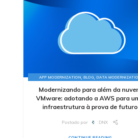
,
,
APP MODERNIZATION
BLOG
DATA MODERNIZATI
Modernizando para além da nuv
VMware: adotando a AWS para u
infraestrutura à prova de futuro
Postado por
DNX
CONTINUE READING