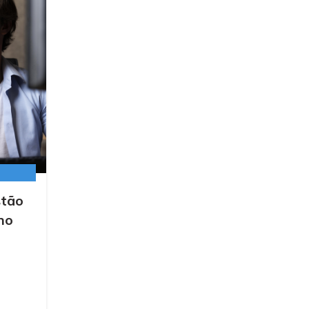
,
,
BLOG
INSTITUIÇÕES FINANCEIRAS
INTELIGÊNCIA ARTIFICIAL
stão
Definindo uma estratégia de múlti
 no
contas na AWS para bancos digit
Postado por
DNX
CONTINUE READING