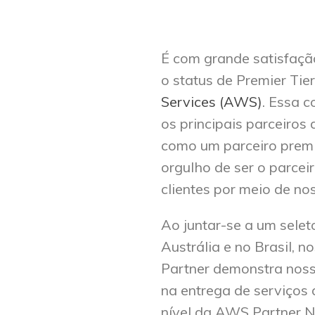
É com grande satisfaç
o status de Premier Tie
Services (AWS)
. Essa 
os principais parceiro
como um parceiro prem
orgulho de ser o parcei
clientes por meio de n
Ao juntar-se a um selet
Austrália e no Brasil, n
Partner demonstra nossa
na entrega de serviços 
nível da AWS Partner N