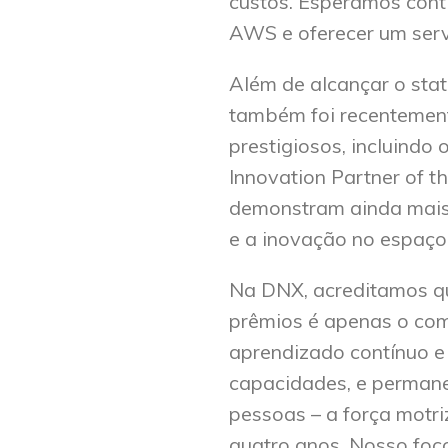
custos. Esperamos conti
AWS e oferecer um servi
Além de alcançar o stat
também foi recentemen
prestigiosos, incluindo 
Innovation Partner of t
demonstram ainda mais
e a inovação no espaç
Na DNX, acreditamos qu
prêmios é apenas o c
aprendizado contínuo e
capacidades, e perma
pessoas – a força motr
quatro anos. Nosso foc