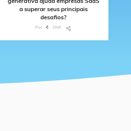
generativa ajuda empresas SaaS
a superar seus principais
desafios?
Por
DNX