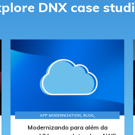
plore DNX case stud
,
,
APP MODERNIZATION
BLOG
DATA MODERNIZATION
Modernizando para além da