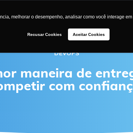
LUÇÕES
CASES DE SUCESSO
BLOG
CONTEÚDOS
SA
ência, melhorar o desempenho, analisar como você interage em 
Recusar Cookies
Aceitar Cookies
DEVOPS
hor manei
r
a
de entreg
ompetir com confianç