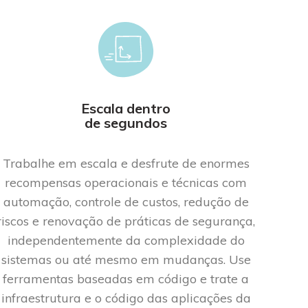
Escala dentro
de segundos
Trabalhe em escala e desfrute de enormes
recompensas operacionais e técnicas com
automação, controle de custos, redução de
riscos e renovação de práticas de segurança,
independentemente d
a complexidade do
sistemas ou
at
é
mesmo
em mudança
s
. Use
ferramentas baseadas em código e trate a
infraestrutura e o código d
as aplicações
da