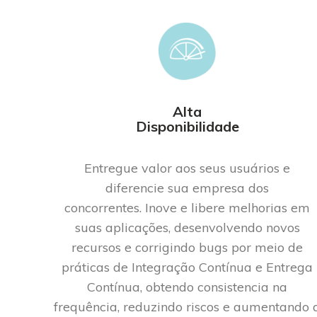
Alta
Disponibilidade
Entregue valor aos seus usuários e
diferencie sua empresa dos
concorrentes.
In
o
ve
e
libere
melhorias em
s
uas
aplica
ções
,
desenvolvendo
novos
recursos e corrigindo bugs por meio de
práticas de Integração Contínua e Entrega
Contínua,
obtendo consistencia na
frequência, reduzi
ndo
riscos e aumenta
ndo