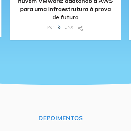
nuvem VMware: adotando a AWS
para uma infraestrutura à prova
de futuro
Por
DNX
DEPOIMENTOS