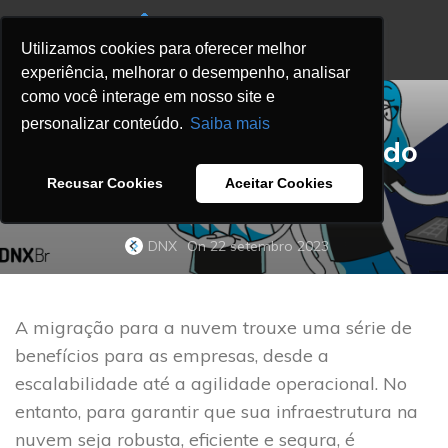
Utilizamos cookies para oferecer melhor
experiência, melhorar o desempenho, analisar
como você interage em nosso site e
,
BLOG
WELL-ARCHITECTED BLOG
personalizar conteúdo.
Saiba mais
Explorando os seis pilares do
AWS Well-Architected
Recusar Cookies
Aceitar Cookies
Framework
DNX
On 22 setembro 2023
A migração para a nuvem trouxe uma série de
benefícios para as empresas, desde a
escalabilidade até a agilidade operacional. No
entanto, para garantir que sua infraestrutura na
nuvem seja robusta, eficiente e segura, é