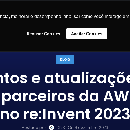
LUÇÕES
CASES DE SUCESSO
BLOG
CONTEÚDOS
SA
ência, melhorar o desempenho, analisar como você interage em 
Recusar Cookies
Aceitar Cookies
BLOG
os e atualizaçõ
parceiros da A
no re:Invent 202
Postado por
DNX
On 8 dezembro 2023