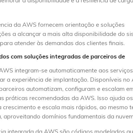
lhorar a disponibilidade e a resiliência de carg
ência da AWS fornecem orientação e soluções
ões a alcançar a mais alta disponibilidade do si
para atender às demandas dos clientes finais.
idos com soluções integradas de parceiros de
a AWS integram-se automaticamente aos serviços
zar a experiência de implantação. Disponíveis n
 parceiros automatizam, configuram e escalam e
as práticas recomendadas da AWS. Isso ajuda os
ra crescimento e escala mais rápidos, ao mesmo 
, aproveitando domínios fundamentais da nuvem
cia integrada da AWS são códigos modelados q