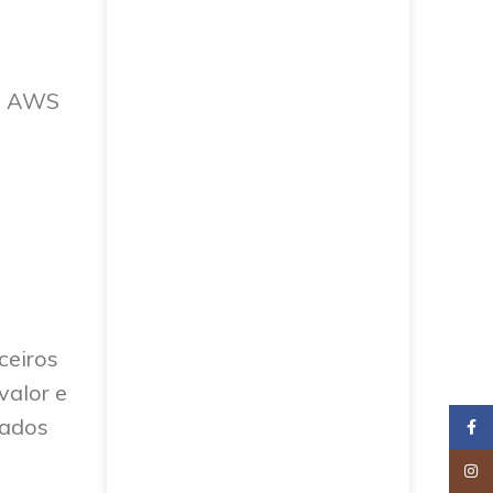
da AWS
ceiros
valor e
nados
Faceb
Insta