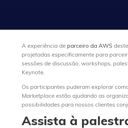
A experiência de
parceiro da AWS
deste
projetadas especificamente para parcei
sessões de discussão, workshops, pales
Keynote.
Os participantes puderam explorar co
Marketplace estão ajudando as organizaç
possibilidades para nossos clientes conj
Assista à palest