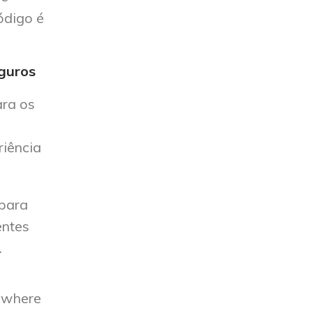
ódigo é
eguros
ara os
riência
para
entes
.
ywhere