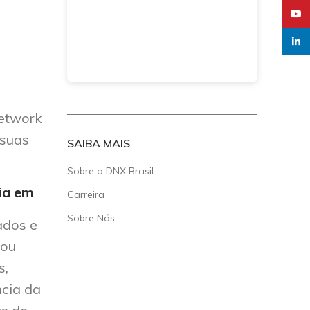
YouT
linked
etwork
 suas
SAIBA MAIS
Sobre a DNX Brasil
ia em
Carreira
Sobre Nós
ados e
 ou
s,
ncia da