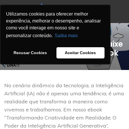
Utilizamos cookies para oferecer melhor
experiência, melhorar o desempenho, analisar
como você interage em nosso site e
BLOG
personalizar conteúdo.
Saiba mais
Descubra o futuro da IA, baixe
gratuitamente nosso ebook
Recusar Cookies
Aceitar Cookies
DNX
On 27 dezembro 2023
No cenário dinâmico da tecnologia, a Inteligência
Artificial (IA) não é apenas uma tendência; é uma
realidade que transforma a maneira como
vivemos e trabalhamos. Em nosso ebook
“Transformando Criatividade em Realidade: O
Poder da Inteligência Artificial Generativa”,