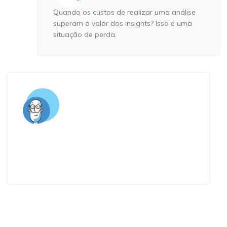
Quando os custos de realizar uma análise
superam o valor dos insights?
Isso é uma
situação de perda.
Nossas análises demoram muito para ser
realizadas,
isso faz com que
nossos insights
sejam gerados com base em dados antigos.
Como podemos
crescer assim
?