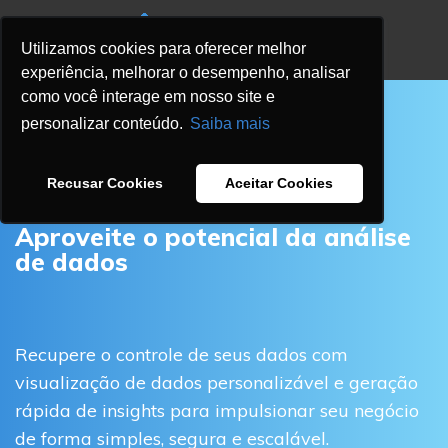
Utilizamos cookies para oferecer melhor
experiência, melhorar o desempenho, analisar
como você interage em nosso site e
personalizar conteúdo.
Saiba mais
DATA ANALYTICS
Recusar Cookies
Aceitar Cookies
Aprov
eite o potencial
da análise
de dados
Recupere o controle de seus dados com
visualização de dados personalizável e geração
rápida de insights para impulsionar seu negócio
de forma simples, segura e escalável.