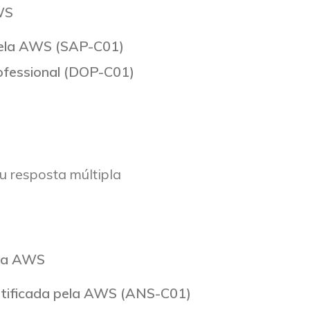
AWS
 pela AWS (SAP-C01)
ofessional (DOP-C01)
u resposta múltipla
 da AWS
rtificada pela AWS (ANS-C01)