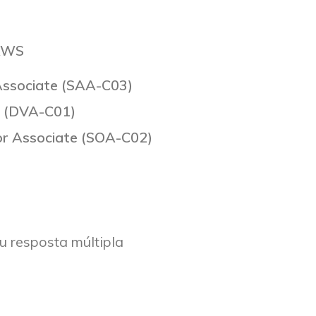
 AWS
 Associate (SAA-C03)
e (DVA-C01)
or Associate (SOA-C02)
u resposta múltipla