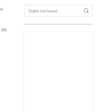
ue
 de