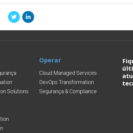
Operar
Fiq
últ
gurança
Cloud Managed Services
atu
mation
DevOps Transformation
tec
on Solutions
Segurança & Compliance
tion
on