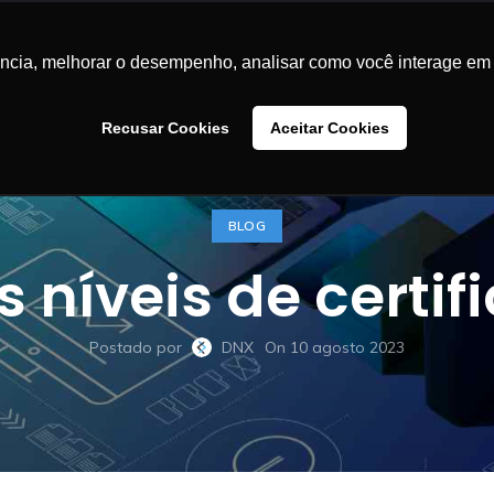
LUÇÕES
CASES DE SUCESSO
BLOG
CONTEÚDOS
SA
ência, melhorar o desempenho, analisar como você interage em 
Recusar Cookies
Aceitar Cookies
BLOG
 níveis de certi
Postado por
DNX
On 10 agosto 2023