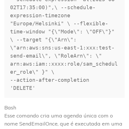
02T17:35:00
)
",\ --schedule-
expression-timezone 
"
Europe/Helsinki
" \ --flexible-
time-window "
{
\
"Mode
\
": 
\
"OFF
\
"
}
" 
\ --target "
{
\
"Arn
\
": 
\
"arn:aws:sns:us-east-1:xxx:test-
send-email
\
", 
\
"RoleArn
\
": 
\
" 
arn:aws:iam::xxxx:role/sam_schedul
er_role
\
" 
}
" 
\
--action-after-completion 
'DELETE'
Bash
Esse comando cria uma agenda única com o
nome SendEmailOnce, que é executada em uma