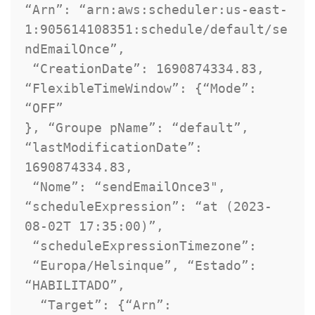
“Arn”: “arn:aws:scheduler:us-east- 
1
:905614108351:schedule/default/se
ndEmailOnce”, 

 “CreationDate”: 
1690874334.83
, 
“FlexibleTimeWindow”: 
{
“Mode”: 
}
, “Groupe pName”: “default”, 
“lastModificationDate”: 
1690874334.83
, 

 “Nome”: “sendEmailOnce3", 
“scheduleExpression”: “at 
(
2023
-
08-02T 
17
:35:00
)
”, 

 “scheduleExpressionTimezone”: 

 “Europa/Helsinque”, “Estado”: 
“HABILITADO”, 

  “Target”: 
{
“Arn”: 
