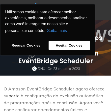
Utilizamos cookies para oferecer melhor
experiência, melhorar o desempenho, analisar
como você interage em nosso site e
BLOG
personalizar conteúdo.
Saiba mais
Exclua automaticamente os
agendamentos após a
Recusar Cookies
Aceitar Cookies
conclusão com o Amazon
EventBridge Scheduler
DNX
On 23 outubro 2023
O Amazon EventBridge Scheduler agora oferece
suporte
à configuração da exclusão automática
de programações após a conclusão. Agora você
pode configurar agendamentos únicos e