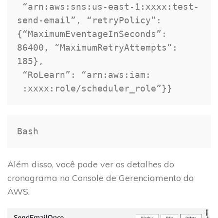
 “arn:aws:sns:us-east-1:xxxx:test-
send-email”, “retryPolicy”: 
{
“MaximumEventageInSeconds”: 
86400
, “MaximumRetryAttempts”: 
185
}
, 

 “RoLearn”: “arn:aws:iam: 

 :xxxx:role/scheduler_role”
}
}
Bash
Além disso, você pode ver os detalhes do
cronograma no Console de Gerenciamento da
AWS.