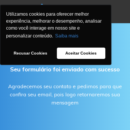
Utilizamos cookies para oferecer melhor
experiência, melhorar o desempenho, analisar
como você interage em nosso site e
personalizar conteúdo.
Saiba mais
OBRIGADO!
Recusar Cookies
Aceitar Cookies
Seu formulário foi enviado com sucesso
Agradecemos seu contato e pedimos para que
confira seu email, pois logo retornaremos sua
mensagem