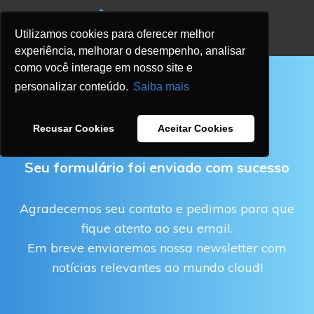
Utilizamos cookies para oferecer melhor
experiência, melhorar o desempenho, analisar
como você interage em nosso site e
personalizar conteúdo.
Saiba mais
OBRIGADO!
Recusar Cookies
Aceitar Cookies
Seu formulário foi enviado com sucesso
Agradecemos seu contato e pedimos para que
fique atento ao seu email.
Em breve enviaremos nossa newsletter com
notícias relevantes ao mundo cloud!